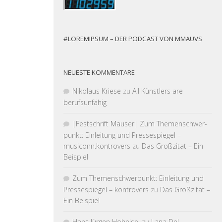
#LOREMIPSUM – DER PODCAST VON MMAUVS
NEUESTE KOMMENTARE
Nikolaus Kriese
zu
All Künstlers are
berufsunfähig
|Fest­schrift Mauser| Zum Themen­schwer­
punkt: Einleitung und Pressespiegel –
musiconn.kontrovers
zu
Das Großzitat – Ein
Beispiel
Zum Themen­schwer­punkt: Einleitung und
Pressespiegel – kontrovers
zu
Das Großzitat –
Ein Beispiel
Hans Jürgen Hoheisel
zu
Lana Del