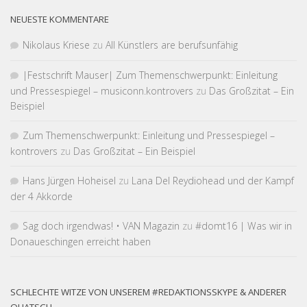
NEUESTE KOMMENTARE
Nikolaus Kriese
zu
All Künstlers are berufsunfähig
|Fest­schrift Mauser| Zum Themen­schwer­punkt: Einleitung
und Pressespiegel – musiconn.kontrovers
zu
Das Großzitat – Ein
Beispiel
Zum Themen­schwer­punkt: Einleitung und Pressespiegel –
kontrovers
zu
Das Großzitat – Ein Beispiel
Hans Jürgen Hoheisel
zu
Lana Del Reydiohead und der Kampf
der 4 Akkorde
Sag doch irgendwas! • VAN Magazin
zu
#domt16 | Was wir in
Donaueschingen erreicht haben
SCHLECHTE WITZE VON UNSEREM #REDAKTIONSSKYPE & ANDERER
QUATSCH