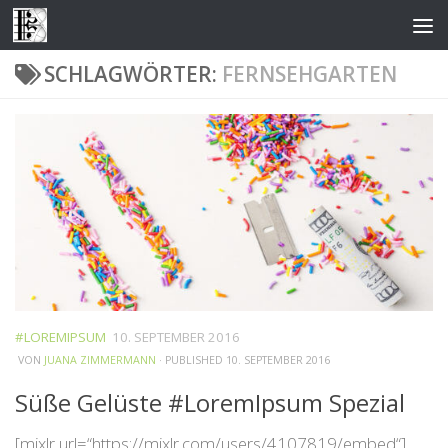
Zum Inhalt springen
SCHLAGWÖRTER:
FERNSEHGARTEN
#LOREMIPSUM
10. SEPTEMBER 2016
VON
JUANA ZIMMERMANN
· PUBLISHED
10. SEPTEMBER 2016
Süße Gelüste #LoremIpsum Spezial
[mixlr url=“https://mixlr.com/users/4107819/embed“]