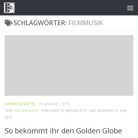
Zum Inhalt springen
SCHLAGWÖRTER:
FILMMUSIK
HÄNDEL&GRETEL
19. JANUAR 2015
VON
HOLGER KURTZ
· PUBLISHED
19. JANUAR 2015
· LAST MODIFIED
19. JUNI
2015
So bekommt ihr den Golden Globe