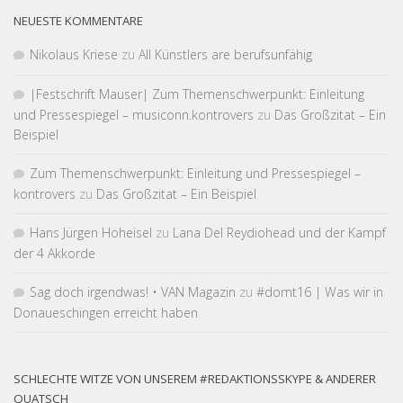
NEUESTE KOMMENTARE
Nikolaus Kriese
zu
All Künstlers are berufsunfähig
|Fest­schrift Mauser| Zum Themen­schwer­punkt: Einleitung
und Pressespiegel – musiconn.kontrovers
zu
Das Großzitat – Ein
Beispiel
Zum Themen­schwer­punkt: Einleitung und Pressespiegel –
kontrovers
zu
Das Großzitat – Ein Beispiel
Hans Jürgen Hoheisel
zu
Lana Del Reydiohead und der Kampf
der 4 Akkorde
Sag doch irgendwas! • VAN Magazin
zu
#domt16 | Was wir in
Donaueschingen erreicht haben
SCHLECHTE WITZE VON UNSEREM #REDAKTIONSSKYPE & ANDERER
QUATSCH