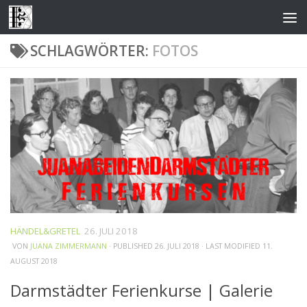
Zum Inhalt springen
SCHLAGWÖRTER:
FOTOS
HÄNDEL&GRETEL
26. JULI 2018
VON
JUANA ZIMMERMANN
· PUBLISHED
26. JULI 2018
· LAST MODIFIED
11.
AUGUST 2018
Darmstädter Ferienkurse | Galerie