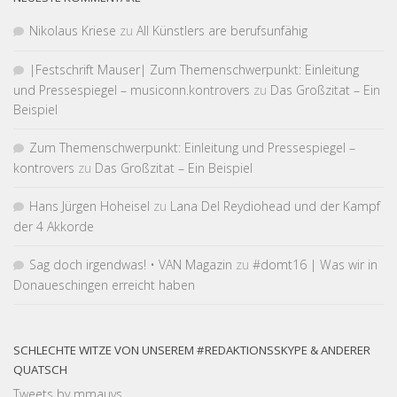
Nikolaus Kriese
zu
All Künstlers are berufsunfähig
|Fest­schrift Mauser| Zum Themen­schwer­punkt: Einleitung
und Pressespiegel – musiconn.kontrovers
zu
Das Großzitat – Ein
Beispiel
Zum Themen­schwer­punkt: Einleitung und Pressespiegel –
kontrovers
zu
Das Großzitat – Ein Beispiel
Hans Jürgen Hoheisel
zu
Lana Del Reydiohead und der Kampf
der 4 Akkorde
Sag doch irgendwas! • VAN Magazin
zu
#domt16 | Was wir in
Donaueschingen erreicht haben
SCHLECHTE WITZE VON UNSEREM #REDAKTIONSSKYPE & ANDERER
QUATSCH
Tweets by mmauvs