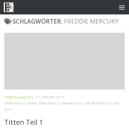
Zum Inhalt springen
SCHLAGWÖRTER:
FREDDIE MERCURY
HÄNDEL&GRETEL
17. JANUAR 2015
VON
ISABELLE MANN
· PUBLISHED
17. JANUAR 2015
· LAST MODIFIED
19. JUNI
2015
Titten Teil 1