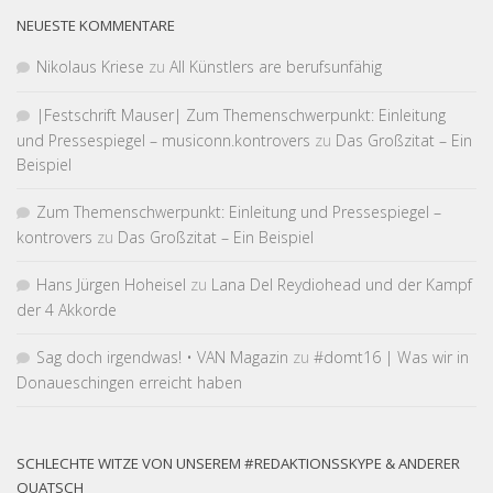
NEUESTE KOMMENTARE
Nikolaus Kriese
zu
All Künstlers are berufsunfähig
|Fest­schrift Mauser| Zum Themen­schwer­punkt: Einleitung
und Pressespiegel – musiconn.kontrovers
zu
Das Großzitat – Ein
Beispiel
Zum Themen­schwer­punkt: Einleitung und Pressespiegel –
kontrovers
zu
Das Großzitat – Ein Beispiel
Hans Jürgen Hoheisel
zu
Lana Del Reydiohead und der Kampf
der 4 Akkorde
Sag doch irgendwas! • VAN Magazin
zu
#domt16 | Was wir in
Donaueschingen erreicht haben
SCHLECHTE WITZE VON UNSEREM #REDAKTIONSSKYPE & ANDERER
QUATSCH