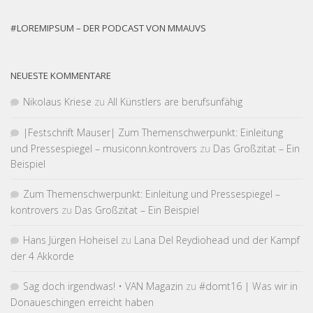
#LOREMIPSUM – DER PODCAST VON MMAUVS
NEUESTE KOMMENTARE
Nikolaus Kriese
zu
All Künstlers are berufsunfähig
|Fest­schrift Mauser| Zum Themen­schwer­punkt: Einleitung
und Pressespiegel – musiconn.kontrovers
zu
Das Großzitat – Ein
Beispiel
Zum Themen­schwer­punkt: Einleitung und Pressespiegel –
kontrovers
zu
Das Großzitat – Ein Beispiel
Hans Jürgen Hoheisel
zu
Lana Del Reydiohead und der Kampf
der 4 Akkorde
Sag doch irgendwas! • VAN Magazin
zu
#domt16 | Was wir in
Donaueschingen erreicht haben