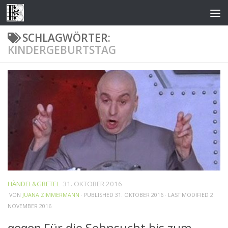
Zum Inhalt springen
SCHLAGWÖRTER:
KINDERGEBURTSTAG
HÄNDEL&GRETEL
31. OKTOBER 2016
VON
JUANA ZIMMERMANN
· PUBLISHED
31. OKTOBER 2016
· LAST MODIFIED
2.
NOVEMBER 2016
̶̶g̶̶e̶̶g̶̶e̶̶n̶ Für die Sehnsucht bis zum