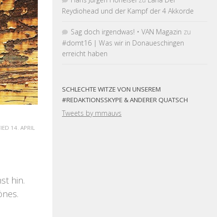
Reydiohead und der Kampf der 4 Akkorde
Sag doch irgendwas! • VAN Magazin
zu
#domt16 | Was wir in Donaueschingen
erreicht haben
SCHLECHTE WITZE VON UNSEREM
#REDAKTIONSSKYPE & ANDERER QUATSCH
Tweets by mmauvs
FIED
14. APRIL
hst hin.
önes.