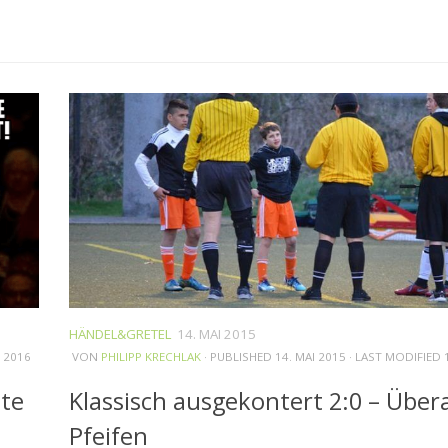
HÄNDEL&GRETEL
14. MAI 2015
I 2016
VON
PHILIPP KRECHLAK
· PUBLISHED
14. MAI 2015
· LAST MODIFIED
tte
Klassisch ausgekontert 2:0 – Übera
Pfeifen