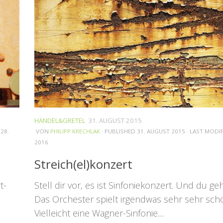
HÄNDEL&GRETEL
31. AUGUST 2015
D
28.
VON
PHILIPP KRECHLAK
· PUBLISHED
31. AUGUST 2015
· LAST MODI
2016
Streich(el)konzert
t-
Stell dir vor, es ist Sinfoniekonzert. Und du ge
Das Orchester spielt irgendwas sehr sehr sch
Vielleicht eine Wagner-Sinfonie....