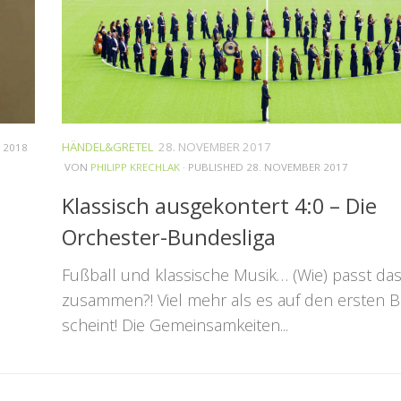
HÄNDEL&GRETEL
28. NOVEMBER 2017
I 2018
VON
PHILIPP KRECHLAK
· PUBLISHED
28. NOVEMBER 2017
Klassisch ausgekontert 4:0 – Die
Orchester-Bundesliga
Fußball und klassische Musik… (Wie) passt da
zusammen?! Viel mehr als es auf den ersten Bl
scheint! Die Gemeinsamkeiten...