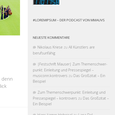
#LOREMIPSUM – DER PODCAST VON MMAUVS
NEUESTE KOMMENTARE
Nikolaus Kriese
zu
All Künstlers are
berufsunfähig
|Fest­schrift Mauser| Zum Themen­schwer­
punkt: Einleitung und Pressespiegel –
musiconn.kontrovers
zu
Das Großzitat – Ein
s denn
Beispiel
ick
Zum Themen­schwer­punkt: Einleitung und
Pressespiegel – kontrovers
zu
Das Großzitat –
Ein Beispiel
Hans Jürgen Hoheisel
zu
Lana Del