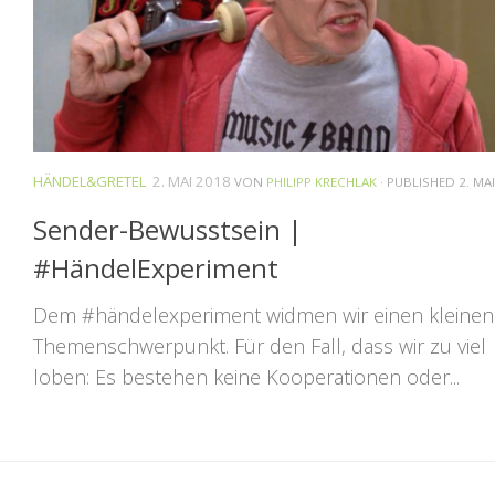
HÄNDEL&GRETEL
2. MAI 2018
VON
PHILIPP KRECHLAK
· PUBLISHED
2. MA
Sender-Bewusstsein |
#HändelExperiment
Dem #händelexperiment widmen wir einen kleinen
Themenschwerpunkt. Für den Fall, dass wir zu viel
loben: Es bestehen keine Kooperationen oder...