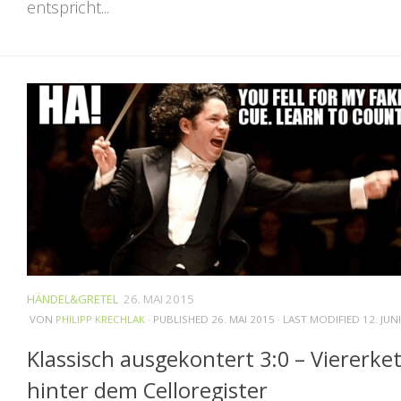
entspricht...
HÄNDEL&GRETEL
26. MAI 2015
VON
PHILIPP KRECHLAK
· PUBLISHED
26. MAI 2015
· LAST MODIFIED
12. JUN
Klassisch ausgekontert 3:0 – Viererke
hinter dem Celloregister