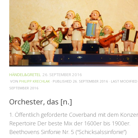
HÄNDEL&GRETEL
26. SEPTEMBER 2016
VON
PHILIPP KRECHLAK
· PUBLISHED
26. SEPTEMBER 2016
· LAST MODIFIE
SEPTEMBER 2016
Orchester, das [n.]
1. Öffentlich geförderte Coverband mit dem Konzer
Repertoire Der beste Mix der 1600er bis 1900er.
Beethovens Sinfonie Nr. 5 (“Schicksalssinfonie”)