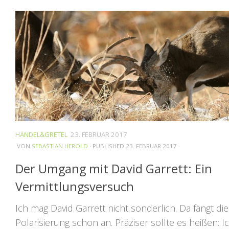
HÄNDEL&GRETEL
23. FEBRUAR 2017
VON
SEBASTIAN HEROLD
· PUBLISHED
23. FEBRUAR 2017
Der Umgang mit David Garrett: Ein
Vermittlungsversuch
Ich mag David Garrett nicht sonderlich. Da fängt die
Polarisierung schon an. Präziser sollte es heißen: I