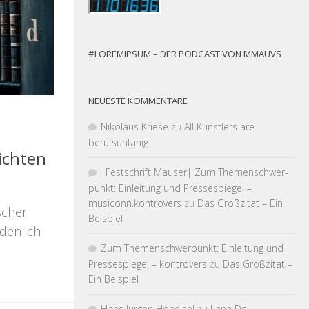
#LOREMIPSUM – DER PODCAST VON MMAUVS
NEUESTE KOMMENTARE
Nikolaus Kriese
zu
All Künstlers are
berufsunfähig
ichten
|Fest­schrift Mauser| Zum Themen­schwer­
punkt: Einleitung und Pressespiegel –
musiconn.kontrovers
zu
Das Großzitat – Ein
scher
Beispiel
 den ich
Zum Themen­schwer­punkt: Einleitung und
Pressespiegel – kontrovers
zu
Das Großzitat –
Ein Beispiel
Hans Jürgen Hoheisel
zu
Lana Del