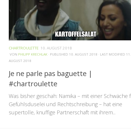
CHARTROULETTE
10. AUGUST 2018
VON
PHILIPP KRECHLAK
· PUBLISHED
10. AUGUST 2018
· LAST MODIFIED
11.
AUGUST 2018
Je ne parle pas baguette |
#chartroulette
Was bisher geschah: Namika – mit einer Schwäche f
Gefühlsduselei und Rechtschreibung – hat eine
supertolle, knuffige Partnerschaft mit ihrem...