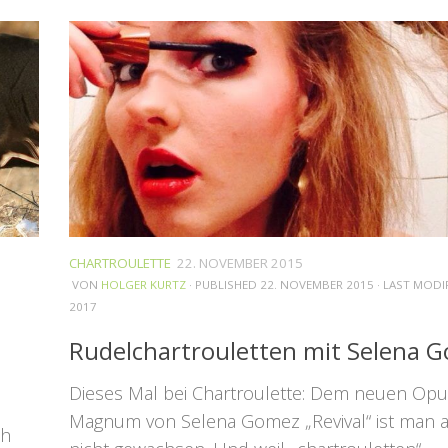
CHARTROULETTE
22. NOVEMBER 2015
VON
HOLGER KURTZ
· PUBLISHED
22. NOVEMBER 2015
· LAST MODI
2017
Rudelchartrouletten mit Selena 
Dieses Mal bei Chartroulette: Dem neuen Op
Magnum von Selena Gomez „Revival“ ist man a
ch