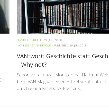
HÄNDEL&GRETEL
29. JULI 2018
VON
SEBASTIAN HEROLD
· PUBLISHED
29. JULI 2018
VANtwort: Geschichte statt Gesch
– Why not?
Schon vor ein paar Monaten hat Hartmut Wel
ür
beim VAN Magazin einen Artikel veröffentlicht,
durch einen Facebook-Post aus...