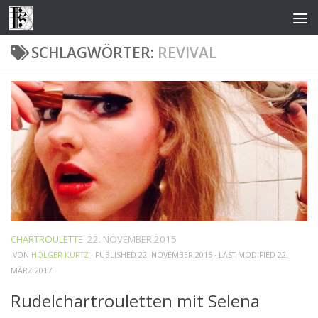
Zum Inhalt springen
SCHLAGWÖRTER:
REVIVAL
CHARTROULETTE
22. NOVEMBER 2015
VON
HOLGER KURTZ
· PUBLISHED
22. NOVEMBER 2015
· LAST MODIFIED
22.
MÄRZ 2017
Rudelchartrouletten mit Selena