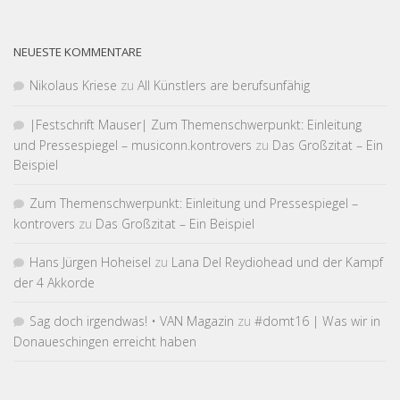
NEUESTE KOMMENTARE
Nikolaus Kriese
zu
All Künstlers are berufsunfähig
|Fest­schrift Mauser| Zum Themen­schwer­punkt: Einleitung
und Pressespiegel – musiconn.kontrovers
zu
Das Großzitat – Ein
Beispiel
Zum Themen­schwer­punkt: Einleitung und Pressespiegel –
kontrovers
zu
Das Großzitat – Ein Beispiel
Hans Jürgen Hoheisel
zu
Lana Del Reydiohead und der Kampf
der 4 Akkorde
Sag doch irgendwas! • VAN Magazin
zu
#domt16 | Was wir in
Donaueschingen erreicht haben