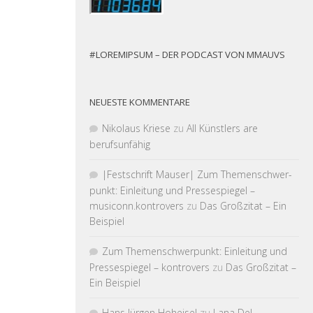
#LOREMIPSUM – DER PODCAST VON MMAUVS
NEUESTE KOMMENTARE
Nikolaus Kriese
zu
All Künstlers are
berufsunfähig
|Fest­schrift Mauser| Zum Themen­schwer­
punkt: Einleitung und Pressespiegel –
musiconn.kontrovers
zu
Das Großzitat – Ein
Beispiel
Zum Themen­schwer­punkt: Einleitung und
Pressespiegel – kontrovers
zu
Das Großzitat –
Ein Beispiel
Hans Jürgen Hoheisel
zu
Lana Del