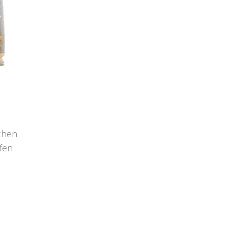
chen
fen