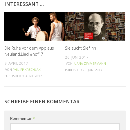
INTERESSANT …
Die Ruhe vor dem Applaus |
Sie sucht Sie*Ihn
Neuland.Lied #hdf17
26. JUNI 2017
9. APRIL 2017
VON
JUANA ZIMMERMANN
·
VON
PHILIPP KRECHLAK
·
PUBLISHED
26. JUNI 2017
PUBLISHED
9. APRIL 2017
SCHREIBE EINEN KOMMENTAR
Kommentar
*