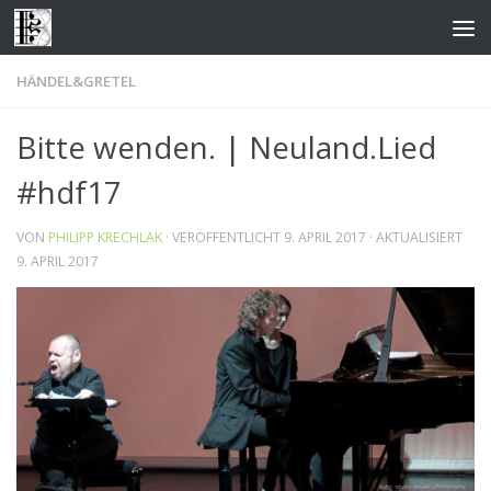
Zum Inhalt springen
HÄNDEL&GRETEL
Bitte wenden. | Neuland.Lied
#hdf17
VON
PHILIPP KRECHLAK
· VERÖFFENTLICHT
9. APRIL 2017
· AKTUALISIERT
9. APRIL 2017