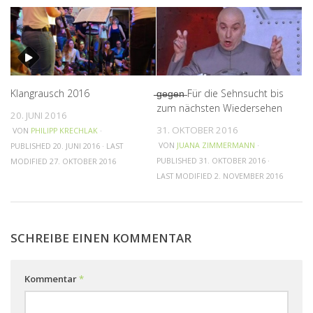
Klangrausch 2016
̶̶g̶̶e̶̶g̶̶e̶̶n̶ Für die Sehnsucht bis
zum nächsten Wiedersehen
20. JUNI 2016
31. OKTOBER 2016
VON
PHILIPP KRECHLAK
·
VON
JUANA ZIMMERMANN
·
PUBLISHED
20. JUNI 2016
· LAST
PUBLISHED
31. OKTOBER 2016
·
MODIFIED
27. OKTOBER 2016
LAST MODIFIED
2. NOVEMBER 2016
SCHREIBE EINEN KOMMENTAR
Kommentar
*