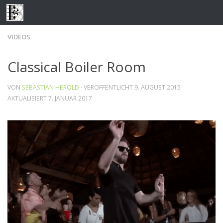
Zum Inhalt springen
VIDEOS
Classical Boiler Room
VON
SEBASTIAN HEROLD
· VERÖFFENTLICHT
9. AUGUST 2015
·
AKTUALISIERT
7. JANUAR 2017