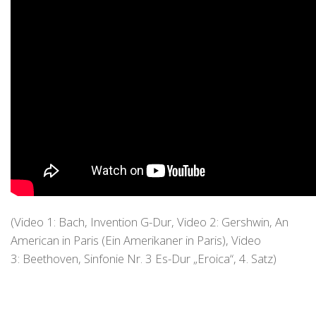
(Video 1: Bach, Invention G-Dur, Video 2: Gershwin, An
American in Paris (Ein Amerikaner in Paris), Video
3: Beethoven, Sinfonie Nr. 3 Es-Dur „Eroica“, 4. Satz)