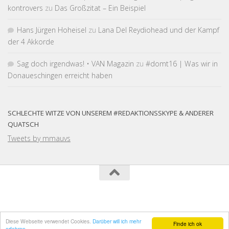
kontrovers
zu
Das Großzitat – Ein Beispiel
Hans Jürgen Hoheisel
zu
Lana Del Reydiohead und der Kampf
der 4 Akkorde
Sag doch irgendwas! • VAN Magazin
zu
#domt16 | Was wir in
Donaueschingen erreicht haben
SCHLECHTE WITZE VON UNSEREM #REDAKTIONSSKYPE & ANDERER
QUATSCH
Tweets by mmauvs
Diese Webseite verwendet Cookies.
Darüber will ich mehr
Finde ich ok
erfahren