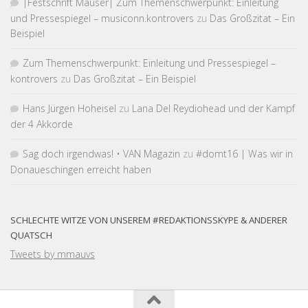
|Fest­schrift Mauser| Zum Themen­schwer­punkt: Einleitung
und Pressespiegel – musiconn.kontrovers
zu
Das Großzitat – Ein
Beispiel
Zum Themen­schwer­punkt: Einleitung und Pressespiegel –
kontrovers
zu
Das Großzitat – Ein Beispiel
Hans Jürgen Hoheisel
zu
Lana Del Reydiohead und der Kampf
der 4 Akkorde
Sag doch irgendwas! • VAN Magazin
zu
#domt16 | Was wir in
Donaueschingen erreicht haben
SCHLECHTE WITZE VON UNSEREM #REDAKTIONSSKYPE & ANDERER
QUATSCH
Tweets by mmauvs