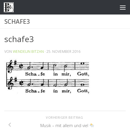
Zum Inhalt springen
SCHAFE3
schafe3
VON
WENDELIN BITZAN
·
25. NOVEMBER 2016
VORHERIGER BEITRAG
Musik – mit allem und viel