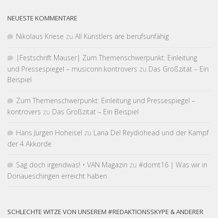
NEUESTE KOMMENTARE
Nikolaus Kriese
zu
All Künstlers are berufsunfähig
|Fest­schrift Mauser| Zum Themen­schwer­punkt: Einleitung
und Pressespiegel – musiconn.kontrovers
zu
Das Großzitat – Ein
Beispiel
Zum Themen­schwer­punkt: Einleitung und Pressespiegel –
kontrovers
zu
Das Großzitat – Ein Beispiel
Hans Jürgen Hoheisel
zu
Lana Del Reydiohead und der Kampf
der 4 Akkorde
Sag doch irgendwas! • VAN Magazin
zu
#domt16 | Was wir in
Donaueschingen erreicht haben
SCHLECHTE WITZE VON UNSEREM #REDAKTIONSSKYPE & ANDERER