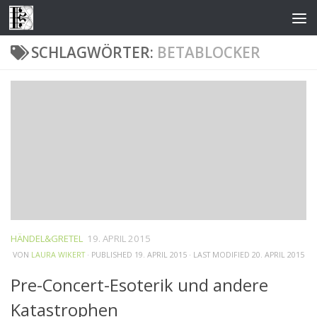
Zum Inhalt springen
SCHLAGWÖRTER:
BETABLOCKER
HÄNDEL&GRETEL
19. APRIL 2015
VON
LAURA WIKERT
· PUBLISHED
19. APRIL 2015
· LAST MODIFIED
20. APRIL 2015
Pre-Concert-Esoterik und andere
Katastrophen