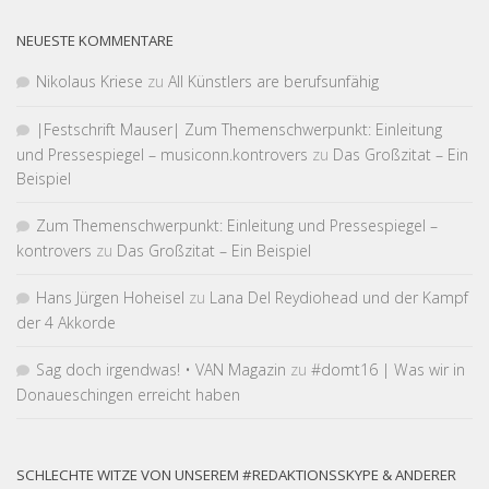
NEUESTE KOMMENTARE
Nikolaus Kriese
zu
All Künstlers are berufsunfähig
|Fest­schrift Mauser| Zum Themen­schwer­punkt: Einleitung
und Pressespiegel – musiconn.kontrovers
zu
Das Großzitat – Ein
Beispiel
Zum Themen­schwer­punkt: Einleitung und Pressespiegel –
kontrovers
zu
Das Großzitat – Ein Beispiel
Hans Jürgen Hoheisel
zu
Lana Del Reydiohead und der Kampf
der 4 Akkorde
Sag doch irgendwas! • VAN Magazin
zu
#domt16 | Was wir in
Donaueschingen erreicht haben
SCHLECHTE WITZE VON UNSEREM #REDAKTIONSSKYPE & ANDERER