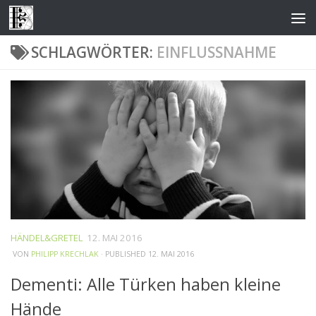
Zum Inhalt springen
SCHLAGWÖRTER:
EINFLUSSNAHME
HÄNDEL&GRETEL
12. MAI 2016
VON
PHILIPP KRECHLAK
· PUBLISHED
12. MAI 2016
Dementi: Alle Türken haben kleine
Hände