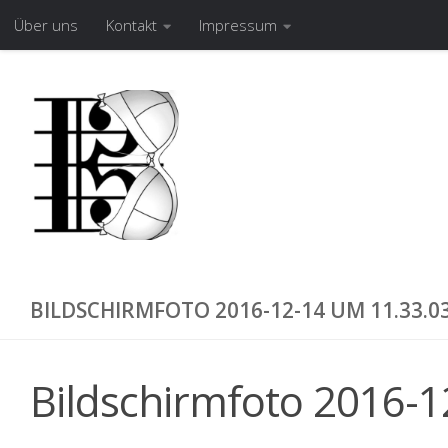
Über uns
Kontakt
Impressum
Zum Inhalt springen
Musik - mit allem und viel scharf
BILDSCHIRMFOTO 2016-12-14 UM 11.33.0
Bildschirmfoto 2016-1