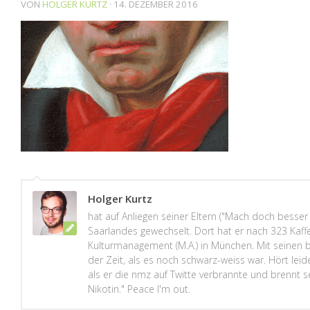
VON
HOLGER KURTZ
·
14. DEZEMBER 2016
Holger Kurtz
hat auf Anliegen seiner Eltern ("Mach doch besse
Saarlandes gewechselt. Dort hat er nach 323 Kaff
Kulturmanagement (M.A.) in München. Mit seinen bi
der Zeit, als es noch schwarz-weiss war. Hört le
als er die nmz auf Twitte verbrannte und brennt s
Nikotin." Peace I'm out.