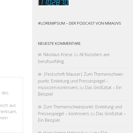
#LOREMIPSUM – DER PODCAST VON MMAUVS
NEUESTE KOMMENTARE
Nikolaus Kriese
zu
All Künstlers are
berufsunfähig
|Fest­schrift Mauser| Zum Themen­schwer­
punkt: Einleitung und Pressespiegel –
musiconn.kontrovers
zu
Das Großzitat – Ein
t des
Beispiel
 noch aus
Zum Themen­schwer­punkt: Einleitung und
fmerksam,
Pressespiegel – kontrovers
zu
Das Großzitat –
 mein
Ein Beispiel
Hans Jürgen Hoheisel
zu
Lana Del