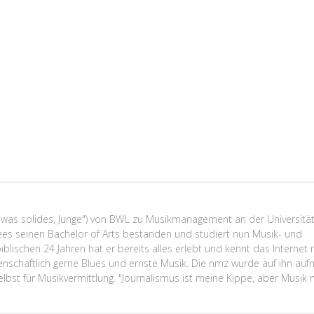
r was solides, Junge") von BWL zu Musikmanagement an der Universitä
ees seinen Bachelor of Arts bestanden und studiert nun Musik- und
blischen 24 Jahren hat er bereits alles erlebt und kennt das Internet
idenschaftlich gerne Blues und ernste Musik. Die nmz wurde auf ihn au
elbst für Musikvermittlung. "Journalismus ist meine Kippe, aber Musik