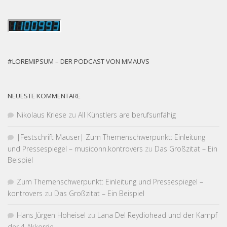
#LOREMIPSUM – DER PODCAST VON MMAUVS
NEUESTE KOMMENTARE
Nikolaus Kriese
zu
All Künstlers are berufsunfähig
|Fest­schrift Mauser| Zum Themen­schwer­punkt: Einleitung
und Pressespiegel – musiconn.kontrovers
zu
Das Großzitat – Ein
Beispiel
Zum Themen­schwer­punkt: Einleitung und Pressespiegel –
kontrovers
zu
Das Großzitat – Ein Beispiel
Hans Jürgen Hoheisel
zu
Lana Del Reydiohead und der Kampf
der 4 Akkorde