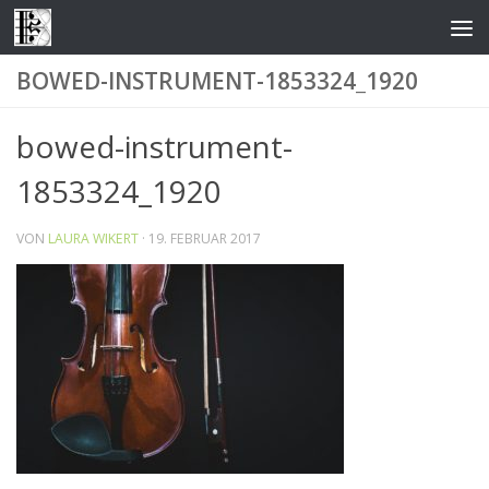
Zum Inhalt springen
BOWED-INSTRUMENT-1853324_1920
bowed-instrument-
1853324_1920
VON
LAURA WIKERT
·
19. FEBRUAR 2017