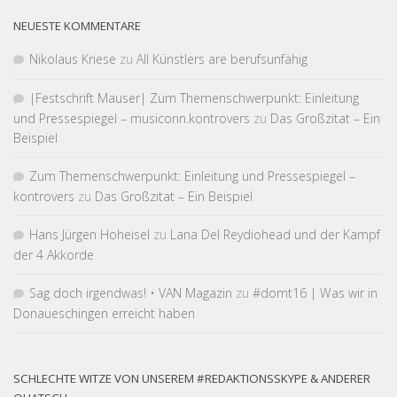
NEUESTE KOMMENTARE
Nikolaus Kriese
zu
All Künstlers are berufsunfähig
|Fest­schrift Mauser| Zum Themen­schwer­punkt: Einleitung
und Pressespiegel – musiconn.kontrovers
zu
Das Großzitat – Ein
Beispiel
Zum Themen­schwer­punkt: Einleitung und Pressespiegel –
kontrovers
zu
Das Großzitat – Ein Beispiel
Hans Jürgen Hoheisel
zu
Lana Del Reydiohead und der Kampf
der 4 Akkorde
Sag doch irgendwas! • VAN Magazin
zu
#domt16 | Was wir in
Donaueschingen erreicht haben
SCHLECHTE WITZE VON UNSEREM #REDAKTIONSSKYPE & ANDERER