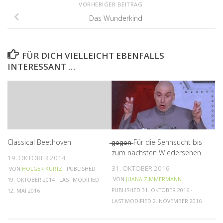
VORHERIGER BEITRAG
Das Wunderkind
FÜR DICH VIELLEICHT EBENFALLS
INTERESSANT …
Classical Beethoven
̶̶g̶̶e̶̶g̶̶e̶̶n̶ Für die Sehnsucht bis
zum nächsten Wiedersehen
19. OKTOBER 2014
31. OKTOBER 2016
VON
HOLGER KURTZ
· PUBLISHED
VON
JUANA ZIMMERMANN
·
19. OKTOBER 2014
· LAST MODIFIED
PUBLISHED
31. OKTOBER 2016
·
12. MAI 2016
LAST MODIFIED
2. NOVEMBER 2016